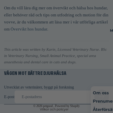
Om du vill lära dig mer om övervikt och hälsa hos hundar,
eller behöver råd och tips om utfodring och motion för din
vovve, är du välkommen att läsa mer i vår utförliga artikel
om
Övervikt hos hundar.
M
This article was written by Karin, Licensed Veterinary Nurse. BSc
in Veterinary Nursing, Small Animal Practice, special area
Återbetalningspolicy
anaesthesia and dental care in cats and dogs.
Integritetspolicy
VÄGEN MOT BÄTTRE DJURHÄLSA
Användarvillkor
Fraktpolicy
Rättsligt meddelande
Utvecklat av veterinärer, byggt på forskning
Om oss
Avbeställningspolicy
E-post
Kontaktinformation
Prenume
© 2026
petgood
, Powered by Shopify
Återförsä
Villkor och policyer