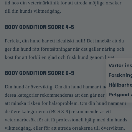
tid hos din veterinärklinik för att utreda möjliga orsaker
till din hunds viktnedgång.
BODY CONDITION SCORE 4-5
Perfekt, din hund har ett idealiskt hull! Det innebär att du
ger din hund rätt förutsättningar när det gäller näring och
kost för att förbli en glad och frisk hund genom livet.
Varför in
BODY CONDITION SCORE 6-9
Forsknin
Hållbarh
Din hund är överviktig. Om din hund hamnar i någon av
Petgood
dessa kategorier rekommenderas att den går ner i vikt för
att minska risken för hälsoproblem. Om din hund hamnar i
de övre kategorierna (BCS 8-9) rekommenderas ett
veterinärbesök för att få professionell hjälp med din hunds
viktnedgång, eller för att utreda orsakerna till övervikten.