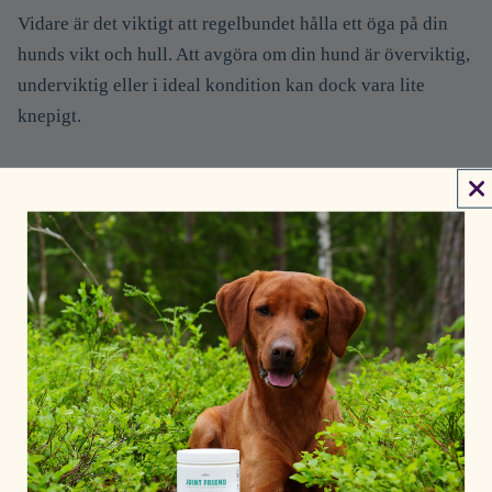
Vidare är det viktigt att regelbundet hålla ett öga på din
hunds vikt och hull. Att avgöra om din hund är överviktig,
underviktig eller i ideal kondition kan dock vara lite
knepigt.
BODY CONDITION SCORE
WSAVA
, The World Small Animal Veterinary Association,
har utvecklat Body Condition Score som kan hjälpa
hundägare att kontrollera storleken och formen på sina
fyrbenta vänner för att få en bättre förståelse för hundens
kondition. Skalan graderas från 1 till 9, där 1 är kraftigt
underviktig och 9 kraftig fetma. För att bedöma din hund
på skalan:
Du börjar med att titta på hundens kroppsform både