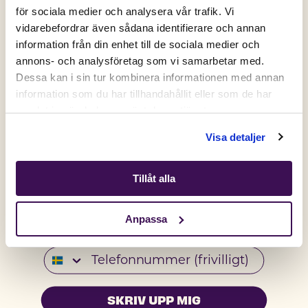
PROTEINRIKT
HÖG KÖTTHALT
för sociala medier och analysera vår trafik. Vi
Active location:
vidarebefordrar även sådana identifierare och annan
Sweden
information från din enhet till de sociala medier och
Currency:
SEK
annons- och analysföretag som vi samarbetar med.
SELECT YOUR COUNTRY:
Dessa kan i sin tur kombinera informationen med annan
information som du har tillhandahållit eller som de har
samlat in när du har använt deras tjänster.
Få 50% på ditt första köp💛
Shop
Visa detaljer
Signa upp dig på vårt nyhetsbrev och få din unika
rabattkod direkt.
Insektsbaserat
Insektspaté våtfoder -
Tillåt alla
Gäller nya kunder och dig som inte har handlat hos oss de
premiumfoder - vuxen
katt
senaste 6 månaderna.
katt
89
SEK
Anpassa
Email
319
SEK
Telefonnummer
100% VÄXTBASERADE
SKRIV UPP MIG