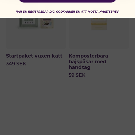
NÄR DU REGISTRERAR DIG, GODKÄNNER DU ATT MOTTA NYHETSBREV.
Startpaket vuxen katt
Komposterbara
bajspåsar med
349
SEK
handtag
59
SEK