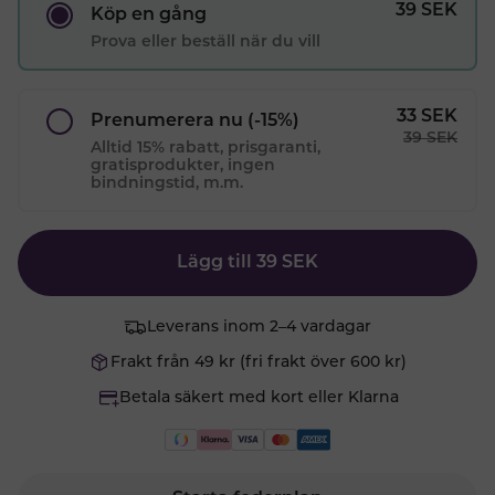
39
SEK
Köp en gång
Prova eller beställ när du vill
33
SEK
Prenumerera nu
(-15%)
39
SEK
Alltid 15% rabatt, prisgaranti,
gratisprodukter, ingen
bindningstid, m.m.
Lägg till
39
SEK
Leverans inom 2–4 vardagar
Frakt från 49 kr (fri frakt över 600 kr)
Betala säkert med kort eller Klarna