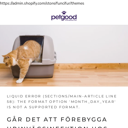
Hoppa
https://admin.shopify.com/store/funcifur/themes
till
innehållet
LIQUID ERROR (SECTIONS/MAIN-ARTICLE LINE
58): THE FORMAT OPTION 'MONTH_DAY_YEAR'
IS NOT A SUPPORTED FORMAT.
GÅR DET ATT FÖREBYGGA