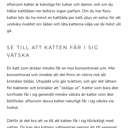
eftersom katter är känsliga för lukter och damm, och om du
håller kattlådan ren behövs ingen parfym. Om du har flera
katter bör du ha minst en kattlåda per katt, plus en extra, för att
undvika rivalitet om lådan och låta katterna välja var de helst vill
gå.
SE TILL ATT KATTEN FÅR I SIG
VÄTSKA
En katt som dricker mindre får en mer koncentrerad urin. Mer
koncentrerad urin innebär att det finns en större risk att
kristaller bildas. Utspädd urin gör tvärtom, och gör det lättare
för bakterier och kristaller att ”sköljas ut”. Katter som bara äter
torrfoder får i sig generellt mindre vätska än katter som äter
blötfoder, eftersom dessa katter naturligt får i sig vätska via
fodret.
Därför är det bra att se till att katten får i sig tillräckligt med
vatten. Du kan öka kattens vattenintag genom att till exempel: