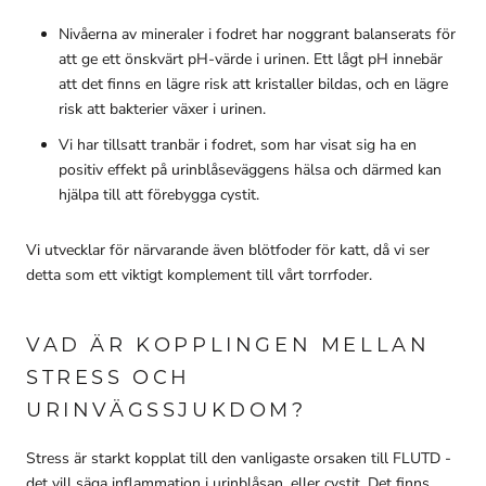
Nivåerna av mineraler i fodret har noggrant balanserats för
att ge ett önskvärt pH-värde i urinen. Ett lågt pH innebär
att det finns en lägre risk att kristaller bildas, och en lägre
risk att bakterier växer i urinen.
Vi har tillsatt tranbär i fodret, som har visat sig ha en
positiv effekt på urinblåseväggens hälsa och därmed kan
hjälpa till att förebygga cystit.
Vi utvecklar för närvarande även blötfoder för katt, då vi ser
detta som ett viktigt komplement till vårt torrfoder.
VAD ÄR KOPPLINGEN MELLAN
STRESS OCH
URINVÄGSSJUKDOM?
Stress är starkt kopplat till den vanligaste orsaken till FLUTD -
det vill säga inflammation i urinblåsan, eller cystit. Det finns