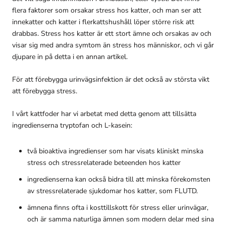
flera faktorer som orsakar stress hos katter, och man ser att
innekatter och katter i flerkattshushåll löper större risk att
drabbas. Stress hos katter är ett stort ämne och orsakas av och
visar sig med andra symtom än stress hos människor, och vi går
djupare in på detta i en annan artikel.
För att förebygga urinvägsinfektion är det också av största vikt
att förebygga stress.
I vårt kattfoder har vi arbetat med detta genom att tillsätta
ingredienserna tryptofan och L-kasein:
två bioaktiva ingredienser som har visats kliniskt minska
stress och stressrelaterade beteenden hos katter
ingredienserna kan också bidra till att minska förekomsten
av stressrelaterade sjukdomar hos katter, som FLUTD.
ämnena finns ofta i kosttillskott för stress eller urinvägar,
och är samma naturliga ämnen som modern delar med sina