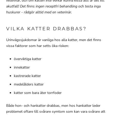
veterinär, och om katten inte verkar kunna kissa alls är det ett
akutfall! Det finns ingen receptfri behandling och testa inga
huskurer - rådgör alltid med en veterinär.
VILKA KATTER DRABBAS?
Urinvägssjukdomar är vanliga hos alla katter, men det finns
vissa faktorer som har setts öka risken:
överviktiga katter
innekatter
kastrerade katter
medelålders katter
katter som bara äter torrfoder
Både hon- och hankatter drabbas, men hos hankatter leder
problemet oftare till svårare symtom som kan vara svårare att