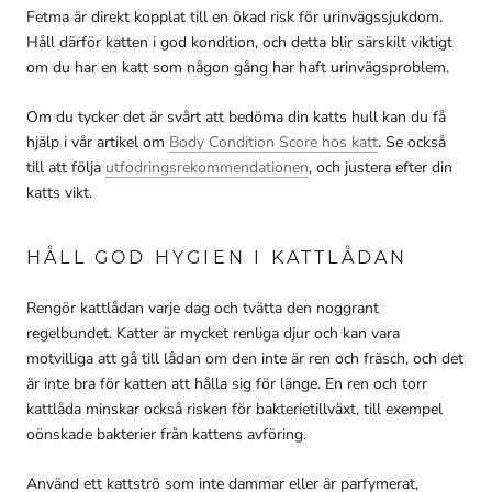
Fetma är direkt kopplat till en ökad risk för urinvägssjukdom.
Håll därför katten i god kondition, och detta blir särskilt viktigt
om du har en katt som någon gång har haft urinvägsproblem.
Om du tycker det är svårt att bedöma din katts hull kan du få
hjälp i vår artikel om
Body Condition Score hos katt
. Se också
till att följa
utfodringsrekommendationen
, och justera efter din
katts vikt.
HÅLL GOD HYGIEN I KATTLÅDAN
Rengör kattlådan varje dag och tvätta den noggrant
regelbundet. Katter är mycket renliga djur och kan vara
motvilliga att gå till lådan om den inte är ren och fräsch, och det
är inte bra för katten att hålla sig för länge. En ren och torr
kattlåda minskar också risken för bakterietillväxt, till exempel
oönskade bakterier från kattens avföring.
Använd ett kattströ som inte dammar eller är parfymerat,